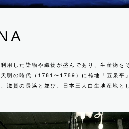
NA
を利用した染物や織物が盛んであり、生産物を
天明の時代（1781〜1789）に袴地「五泉
後、滋賀の長浜と並び、日本三大白生地産地と