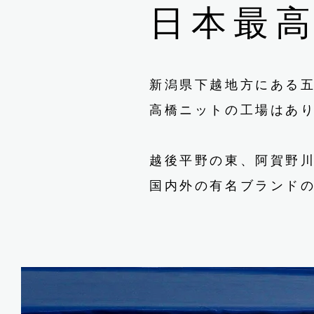
日本最
新潟県下越地方にある
高橋ニットの工場はあ
越後平野の東、阿賀野
国内外の有名ブランドの